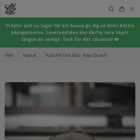
Vi byter just nu lager för att kunna ge dig en ännu bättre
köpupplevelse. Leveranstiden kan därför vara något
längre än vanligt. Tack för ditt tålamod! ❤️
Hem
/
Kepsar
/
Fuck Allt Och Alla - Keps (Svart)