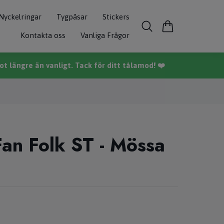
Nyckelringar
Tygpåsar
Stickers
Kontakta oss
Vanliga Frågor
t längre än vanligt. Tack för ditt tålamod! ❤️
Fan Folk ST - Mössa