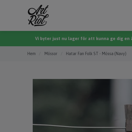
Vi byter just nu lager för att kunna ge dig e
Hem
/
Mössor
/
Hatar Fan Folk ST - Mössa (Navy)