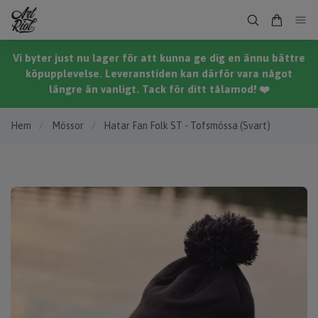
Vi byter just nu lager för att kunna ge dig en ännu bättre
köpupplevelse. Leveranstiden kan därför vara något
längre än vanligt. Tack för ditt tålamod! ❤️
Hem
/
Mössor
/
Hatar Fan Folk ST - Tofsmössa (Svart)