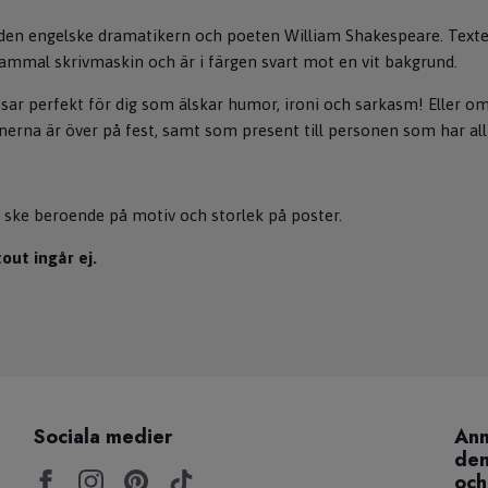
den engelske dramatikern och poeten William Shakespeare. Texte
gammal skrivmaskin och är i färgen svart mot en vit bakgrund.
ssar perfekt för dig som älskar humor, ironi och sarkasm! Eller om
nerna är över på fest, samt som present till personen som har all
 ske beroende på motiv och storlek på poster.
ut ingår ej.
Sociala medier
Anm
den
och