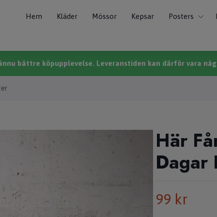
Hem
Kläder
Mössor
Kepsar
Posters
n ännu bättre köpupplevelse. Leveranstiden kan därför vara någo
ter
Här Få
Dagar 
99 kr