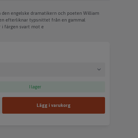
å den engelske dramatikern och poeten William
en efterliknar typsnittet från en gammal
 i färgen svart mot e
I lager
Lägg i varukorg