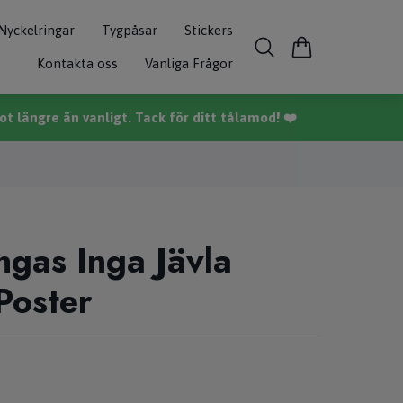
Nyckelringar
Tygpåsar
Stickers
Kontakta oss
Vanliga Frågor
t längre än vanligt. Tack för ditt tålamod! ❤️
ngas Inga Jävla
Poster