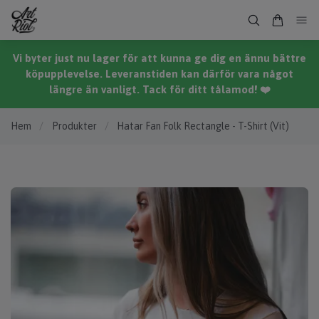
Vi byter just nu lager för att kunna ge dig en ännu bättre
köpupplevelse. Leveranstiden kan därför vara något
längre än vanligt. Tack för ditt tålamod! ❤️
Hem
/
Produkter
/
Hatar Fan Folk Rectangle - T-Shirt (Vit)