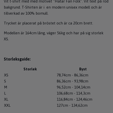
Vit t-shirt med med motivet "Hatar Fan Folk". Vit text på röd
bakgrund. T-Shirten är i en modern unisex modell och är
tillverkad av 100% bomull.
Trycket är placerat på bröstet och är ca 20cm brett.
Modellen är 164cm lång, väger 56kg och har på sig storlek
XS.
Storleksguide:
Storlek
Byst
XS
78,74cm - 86,36cm
S
86,36cm - 93,98cm
M
96,52cm - 104,14cm
L
106,68cm - 114,3cm
XL
116,84cm - 124,46cm
XXL
127cm - 134,62cm