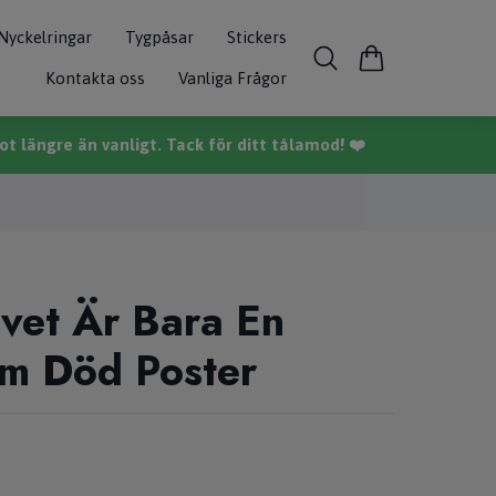
Nyckelringar
Tygpåsar
Stickers
Kontakta oss
Vanliga Frågor
t längre än vanligt. Tack för ditt tålamod! ❤️
ivet Är Bara En
m Död Poster