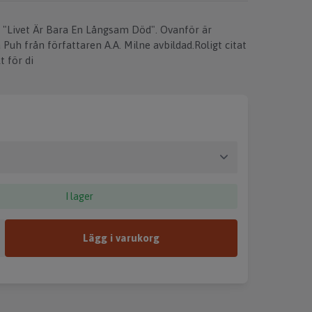
 "Livet Är Bara En Långsam Död". Ovanför är
 Puh från författaren A.A. Milne avbildad.Roligt citat
 för di
I lager
Lägg i varukorg