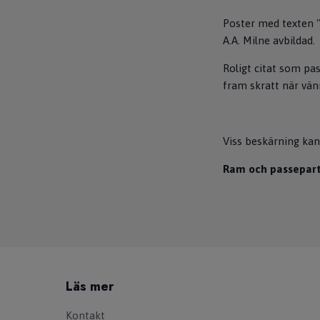
Poster med texten "
A.A. Milne avbildad.
Roligt citat som pa
fram skratt när vän
Viss beskärning kan
Ram och passeparto
Läs mer
Kontakt