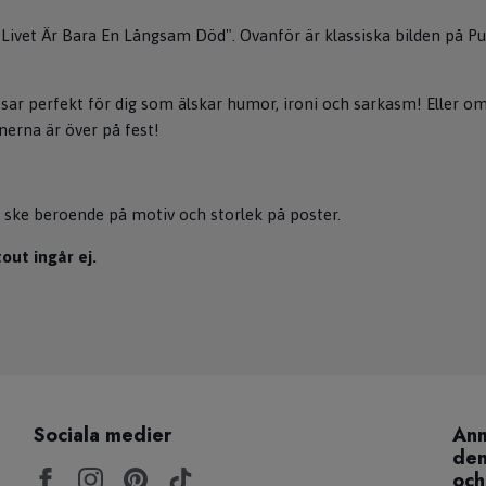
Livet Är Bara En Långsam Död". Ovanför är klassiska bilden på Pu
ssar perfekt för dig som älskar humor, ironi och sarkasm! Eller om
nerna är över på fest!
 ske beroende på motiv och storlek på poster.
ut ingår ej.
Sociala medier
Anm
den
och