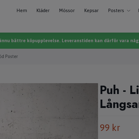
Hem
Kläder
Mössor
Kepsar
Posters
n ännu bättre köpupplevelse. Leveranstiden kan därför vara någo
öd Poster
Puh - L
Långsa
99 kr