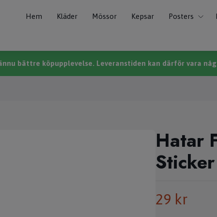
Hem
Kläder
Mössor
Kepsar
Posters
n ännu bättre köpupplevelse. Leveranstiden kan därför vara någo
Hatar F
Sticker
29 kr