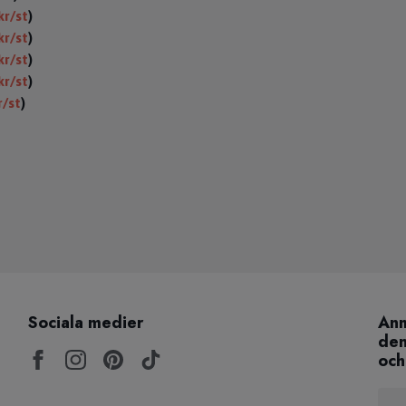
kr/st
)
kr/st
)
kr/st
)
kr/st
)
r/st
)
Sociala medier
Anm
den
och