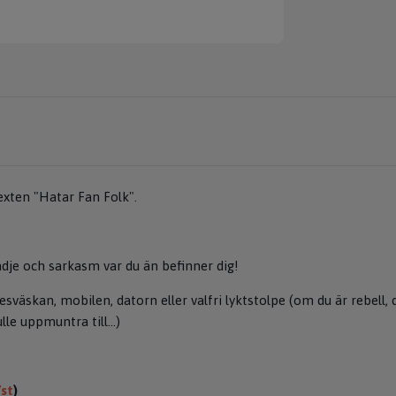
xten "Hatar Fan Folk".
ädje och sarkasm var du än befinner dig!
esväskan, mobilen, datorn eller valfri lyktstolpe (om du är rebell,
le uppmuntra till...)
/st
)