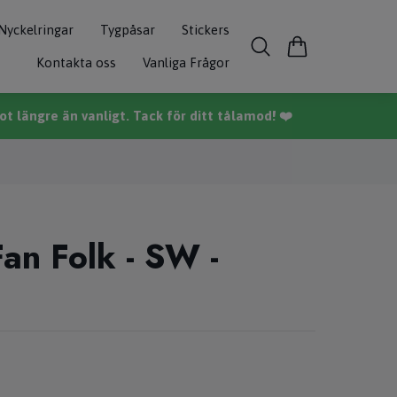
Nyckelringar
Tygpåsar
Stickers
Kontakta oss
Vanliga Frågor
t längre än vanligt. Tack för ditt tålamod! ❤️
an Folk - SW -