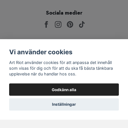
Sociala medier
Anmäl dig till vårt nyhetsbrev för att vara den
Vi använder cookies
första som får reda på nyheter, tävlingar och
giveaways!
Art Riot använder cookies för att anpassa det innehåll
som visas för dig och för att du ska få bästa tänkbara
upplevelse när du handlar hos oss.
Prenumerera
Godkänn alla
Inställningar
© 2026 Art Riot