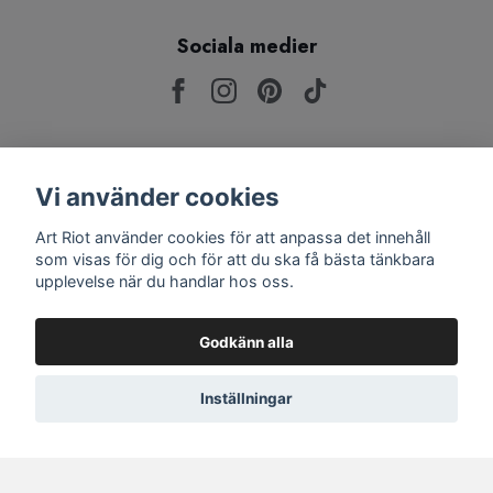
Sociala medier
Anmäl dig till vårt nyhetsbrev för att vara den
Vi använder cookies
första som får reda på nyheter, tävlingar och
giveaways!
Art Riot använder cookies för att anpassa det innehåll
som visas för dig och för att du ska få bästa tänkbara
upplevelse när du handlar hos oss.
Prenumerera
Godkänn alla
Inställningar
© 2026 Art Riot